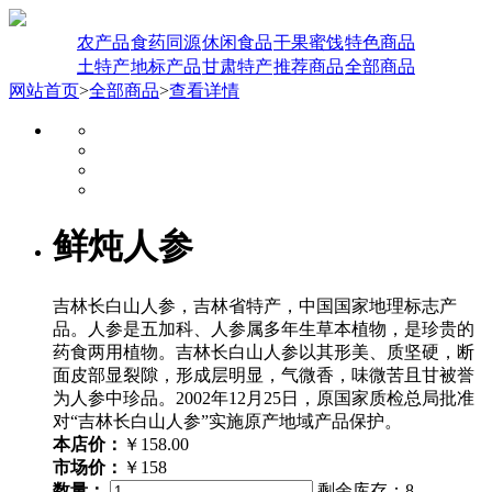
农产品
食药同源
休闲食品
干果蜜饯
特色商品
土特产
地标产品
甘肃特产
推荐商品
全部商品
网站首页
>
全部商品
>
查看详情
鲜炖人参
吉林长白山人参，吉林省特产，中国国家地理标志产
品。人参是五加科、人参属多年生草本植物，是珍贵的
药食两用植物。吉林长白山人参以其形美、质坚硬，断
面皮部显裂隙，形成层明显，气微香，味微苦且甘被誉
为人参中珍品。2002年12月25日，原国家质检总局批准
对“吉林长白山人参”实施原产地域产品保护。
本店价：
￥158.00
市场价：
￥158
数量：
剩余库存：
8