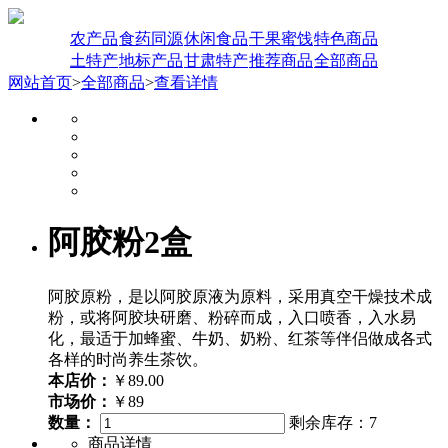
农产品
食药同源
休闲食品
干果蜜饯
特色商品
土特产
地标产品
甘肃特产
推荐商品
全部商品
网站首页
>
全部商品
>
查看详情
阿胶粉2盒
阿胶原粉，是以阿胶原液为原料，采用真空干燥技术成
粉，或将阿胶块研磨、粉碎而成，入口喷香，入水易
化，最适于加蜂蜜、牛奶、奶粉、红茶等伴侣做成各式
各样的时尚养生茶饮。
本店价：
￥89.00
市场价：
￥89
数量：
剩余库存：
7
商品详情