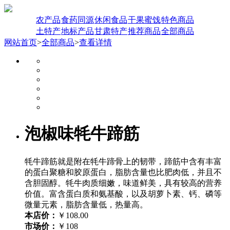
农产品
食药同源
休闲食品
干果蜜饯
特色商品
土特产
地标产品
甘肃特产
推荐商品
全部商品
网站首页
>
全部商品
>
查看详情
泡椒味牦牛蹄筋
牦牛蹄筋就是附在牦牛蹄骨上的韧带，蹄筋中含有丰富
的蛋白聚糖和胶原蛋白，脂肪含量也比肥肉低，并且不
含胆固醇。牦牛肉质细嫩，味道鲜美，具有较高的营养
价值。富含蛋白质和氨基酸，以及胡萝卜素、钙、磷等
微量元素，脂肪含量低，热量高。
本店价：
￥108.00
市场价：
￥108