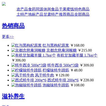
农产品
食药同源
休闲食品
干果蜜饯
特色商品
土特产
地标产品
甘肃特产
推荐商品
全部商品
热销商品
更多>>
红与黑枸杞原浆
￥168.00
京都念慈庵润喉糖
￥215.00
有机甘加藏羊腿 1.7kg/个
￥306.00
牦牛西冷 500g*3袋
￥309.00
柠檬味牦牛蹄筋
￥48.00
风干牦牛肉
￥129.00
西式牦牛排 200g*6
￥228.00
泡椒味牦牛蹄筋
￥108.00
滋补养生