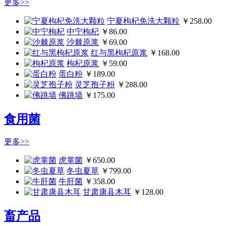
更多>>
宁夏枸杞免洗大颗粒
￥258.00
中宁枸杞
￥86.00
沙棘原浆
￥69.00
红与黑枸杞原浆
￥168.00
枸杞原浆
￥59.00
蛋白粉
￥189.00
灵芝孢子粉
￥288.00
佛跳墙
￥175.00
食用菌
更多>>
虎掌菌
￥650.00
冬虫夏草
￥799.00
牛肝菌
￥358.00
甘肃康县木耳
￥128.00
畜产品