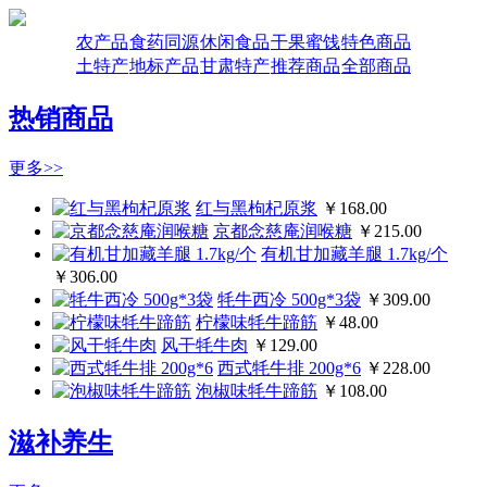
农产品
食药同源
休闲食品
干果蜜饯
特色商品
土特产
地标产品
甘肃特产
推荐商品
全部商品
热销商品
更多>>
红与黑枸杞原浆
￥168.00
京都念慈庵润喉糖
￥215.00
有机甘加藏羊腿 1.7kg/个
￥306.00
牦牛西冷 500g*3袋
￥309.00
柠檬味牦牛蹄筋
￥48.00
风干牦牛肉
￥129.00
西式牦牛排 200g*6
￥228.00
泡椒味牦牛蹄筋
￥108.00
滋补养生