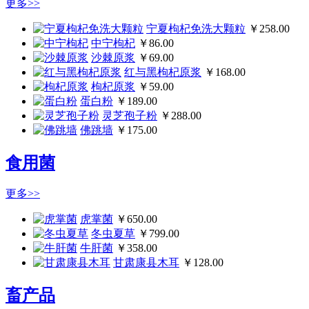
更多>>
宁夏枸杞免洗大颗粒
￥258.00
中宁枸杞
￥86.00
沙棘原浆
￥69.00
红与黑枸杞原浆
￥168.00
枸杞原浆
￥59.00
蛋白粉
￥189.00
灵芝孢子粉
￥288.00
佛跳墙
￥175.00
食用菌
更多>>
虎掌菌
￥650.00
冬虫夏草
￥799.00
牛肝菌
￥358.00
甘肃康县木耳
￥128.00
畜产品