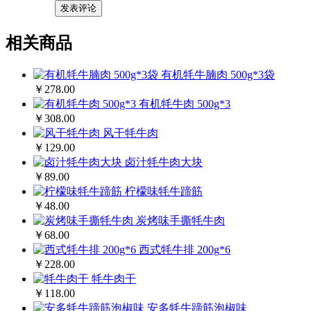
相关商品
有机牦牛腩肉 500g*3袋
￥278.00
有机牦牛肉 500g*3
￥308.00
风干牦牛肉
￥129.00
卤汁牦牛肉大块
￥89.00
柠檬味牦牛蹄筋
￥48.00
炭烤味手撕牦牛肉
￥68.00
西式牦牛排 200g*6
￥228.00
牦牛肉干
￥118.00
安多牦牛蹄筋泡椒味