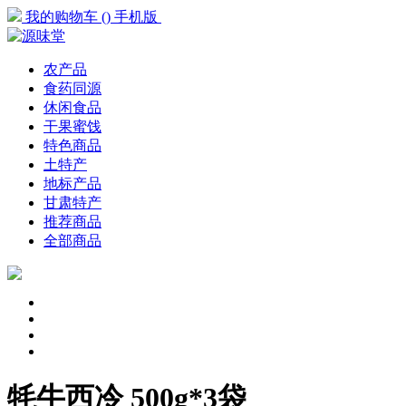
我的购物车
(
)
手机版
农产品
食药同源
休闲食品
干果蜜饯
特色商品
土特产
地标产品
甘肃特产
推荐商品
全部商品
牦牛西冷 500g*3袋